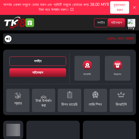
আপনার একজন বন্ধুকে রেফার করুন এবং প্রতিটি বন্ধুকে রেফারের জন্য 38.00 MYR
মুক্তকরণ
টাকা করে উপার্জন করুন। 💥
করুন
লগইন
সাইনআপ
এখনও কোন ঘোষণা নে
লগইন
সাইনআপ
ডিপোজিট
উত্তোলন
টাকা উপার্জন
প্রচার
মিশন ডায়েরি
লাকি স্পিন
ভিআইপি
করা