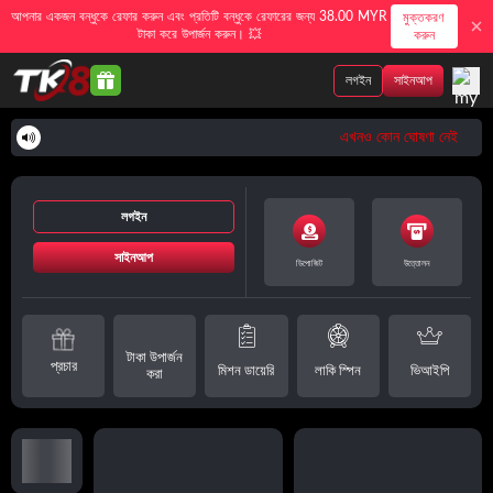
আপনার একজন বন্ধুকে রেফার করুন এবং প্রতিটি বন্ধুকে রেফারের জন্য 38.00 MYR
মুক্তকরণ
টাকা করে উপার্জন করুন। 💥
করুন
লগইন
সাইনআপ
এখনও কোন ঘোষণা নেই
লগইন
সাইনআপ
ডিপোজিট
উত্তোলন
টাকা উপার্জন
প্রচার
মিশন ডায়েরি
লাকি স্পিন
ভিআইপি
করা