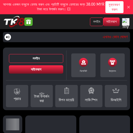
আপনার একজন বন্ধুকে রেফার করুন এবং প্রতিটি বন্ধুকে রেফারের জন্য 38.00 MYR
মুক্তকরণ
টাকা করে উপার্জন করুন। 💥
করুন
লগইন
সাইনআপ
এখনও কোন ঘোষণা নে
লগইন
সাইনআপ
ডিপোজিট
উত্তোলন
টাকা উপার্জন
প্রচার
মিশন ডায়েরি
লাকি স্পিন
ভিআইপি
করা