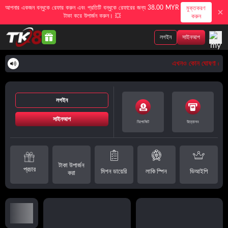
আপনার একজন বন্ধুকে রেফার করুন এবং প্রতিটি বন্ধুকে রেফারের জন্য 38.00 MYR
মুক্তকরণ
টাকা করে উপার্জন করুন। 💥
করুন
লগইন
সাইনআপ
এখনও কোন ঘোষণা নেই
লগইন
সাইনআপ
ডিপোজিট
উত্তোলন
টাকা উপার্জন
প্রচার
মিশন ডায়েরি
লাকি স্পিন
ভিআইপি
করা