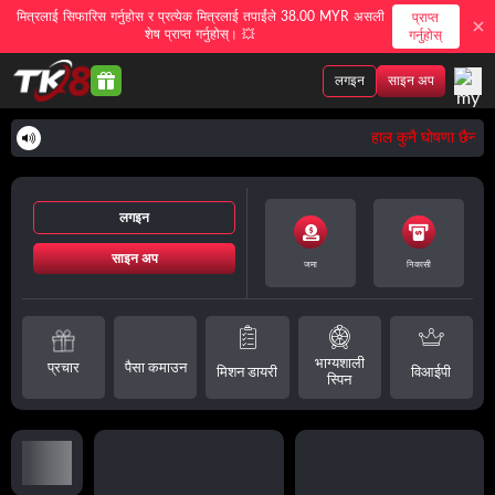
मित्रलाई सिफारिस गर्नुहोस र प्रत्येक मित्रलाई तपाईंले 38.00 MYR असली
प्राप्त
शेष प्राप्त गर्नुहोस्। 💥
गर्नुहोस्
लगइन
साइन अप
हाल कुनै घोषणा छैन
लगइन
साइन अप
जमा
निकासी
भाग्यशाली
प्रचार
पैसा कमाउन
मिशन डायरी
विआईपी
स्पिन