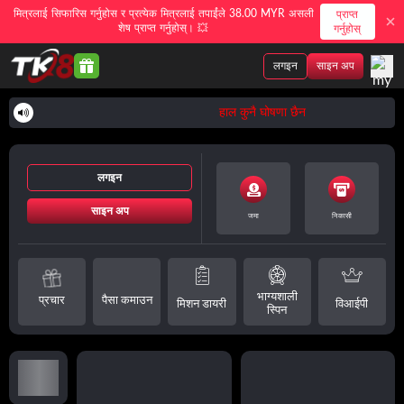
मित्रलाई सिफारिस गर्नुहोस र प्रत्येक मित्रलाई तपाईंले 38.00 MYR असली
प्राप्त
शेष प्राप्त गर्नुहोस्। 💥
गर्नुहोस्
लगइन
साइन अप
हाल कुनै घोषणा छैन
लगइन
साइन अप
जमा
निकासी
भाग्यशाली
प्रचार
पैसा कमाउन
मिशन डायरी
विआईपी
स्पिन