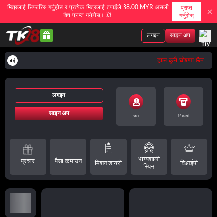
मित्रलाई सिफारिस गर्नुहोस र प्रत्येक मित्रलाई तपाईंले 38.00 MYR असली
प्राप्त
शेष प्राप्त गर्नुहोस्। 💥
गर्नुहोस्
लगइन
साइन अप
हाल कुनै घोषणा छैन
लगइन
साइन अप
जमा
निकासी
भाग्यशाली
प्रचार
पैसा कमाउन
मिशन डायरी
विआईपी
स्पिन