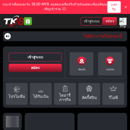
แนะนำเพื่อนและรับ 38.00 MYR ยอดคงเหลือจริงสำหรับแต่ละเพื่อนที่คุณ
แลก
เชิญเข้าร่วม 💥
รับ
เข้าสู่ระบบ
สมัคร
ไม่มีประกาศในขณะนี้
เข้าสู่ระบบ
สมัคร
เติมเงิน
ถอนเงิน
ไดอารี่
โปรโมชั่น
ได้รับเงิน
ลัคกี้สปิน
วีไอพี
ภารกิจ