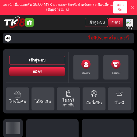
แนะนำเพื่อนและรับ 38.00 MYR ยอดคงเหลือจริงสำหรับแต่ละเพื่อนที่คุณ
แลก
เชิญเข้าร่วม 💥
รับ
เข้าสู่ระบบ
สมัคร
ไม่มีประกาศในขณะนี้
เข้าสู่ระบบ
สมัคร
เติมเงิน
ถอนเงิน
ไดอารี่
โปรโมชั่น
ได้รับเงิน
ลัคกี้สปิน
วีไอพี
ภารกิจ