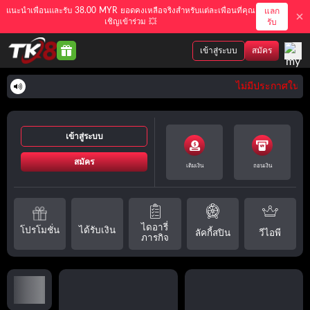
แนะนำเพื่อนและรับ 38.00 MYR ยอดคงเหลือจริงสำหรับแต่ละเพื่อนที่คุณ
แลก
เชิญเข้าร่วม 💥
รับ
เข้าสู่ระบบ
สมัคร
ไม่มีประกาศในขณ
เข้าสู่ระบบ
สมัคร
เติมเงิน
ถอนเงิน
ไดอารี่
โปรโมชั่น
ได้รับเงิน
ลัคกี้สปิน
วีไอพี
ภารกิจ