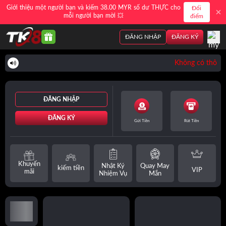
Giới thiệu một người bạn và kiếm 38.00 MYR số dư THỰC cho
Đổi
mỗi người bạn mời 💥
điểm
ĐĂNG NHẬP
ĐĂNG KÝ
Không có thông b
ĐĂNG NHẬP
ĐĂNG KÝ
Gửi Tiền
Rút Tiền
Khuyến
Nhật Ký
Quay May
kiếm tiền
VIP
mãi
Nhiệm Vụ
Mắn