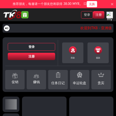
推荐朋友，每邀请一个朋友您将获得 38.00 MYR。 💥
兑换
登录
注册
欢迎到TK8 - 亚洲值
登录
注册
存款
提款
促销
赚钱
任务日记
幸运轮盘
贵宾