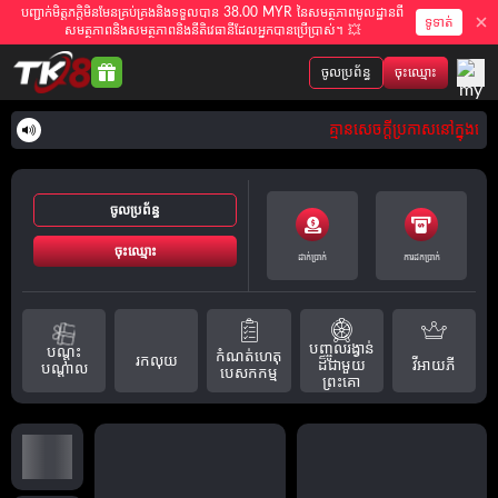
បញ្ជាក់មិត្តភក្តិមិនមែនគ្រប់គ្រងនិងទទួលបាន 38.00 MYR នៃសមត្ថភាពមូលដ្ឋានពី
ទូទាត់
សមត្ថភាពនិងសមត្ថភាពនិងនីតិវេធានីដែលអ្នកបានប្រើប្រាស់។ 💥
ចូលប្រព័ន្ធ
ចុះឈ្មោះ
គ្មានសេចក្តីប្រកាសនៅក្នុងពេ
ចូលប្រព័ន្ធ
ចុះឈ្មោះ
ដាក់ប្រាក់
ការដកប្រាក់
បញ្ចូលរង្វាន់
បណ្តុះ
កំណត់ហេតុ
រកលុយ
វីអាយភី
ដ៏ជាមួយ
បណ្តាល
បេសកកម្ម
ព្រះគោ