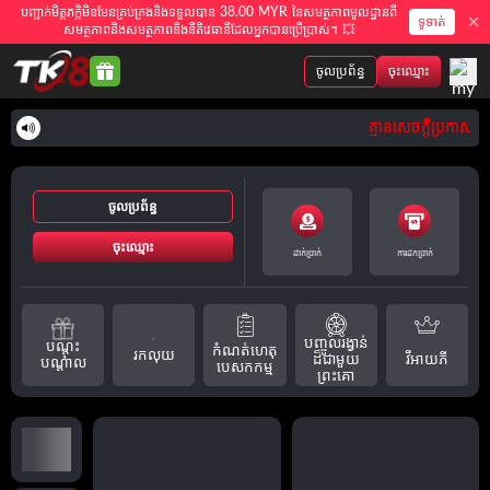
បញ្ជាក់មិត្តភក្តិមិនមែនគ្រប់គ្រងនិងទទួលបាន 38.00 MYR នៃសមត្ថភាពមូលដ្ឋានពី
ទូទាត់
សមត្ថភាពនិងសមត្ថភាពនិងនីតិវេធានីដែលអ្នកបានប្រើប្រាស់។ 💥
ចូលប្រព័ន្ធ
ចុះឈ្មោះ
គ្មានសេចក្តីប្រកាសនៅ
ចូលប្រព័ន្ធ
ចុះឈ្មោះ
ដាក់ប្រាក់
ការដកប្រាក់
បញ្ចូលរង្វាន់
បណ្តុះ
កំណត់ហេតុ
រកលុយ
វីអាយភី
ដ៏ជាមួយ
បណ្តាល
បេសកកម្ម
ព្រះគោ