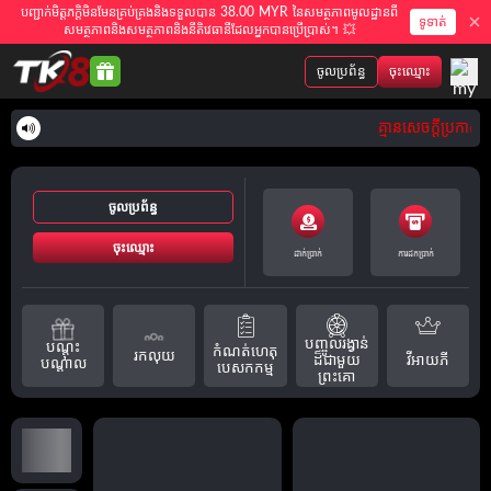
បញ្ជាក់មិត្តភក្តិមិនមែនគ្រប់គ្រងនិងទទួលបាន 38.00 MYR នៃសមត្ថភាពមូលដ្ឋានពី
ទូទាត់
សមត្ថភាពនិងសមត្ថភាពនិងនីតិវេធានីដែលអ្នកបានប្រើប្រាស់។ 💥
ចូលប្រព័ន្ធ
ចុះឈ្មោះ
គ្មានសេចក្តីប្រកាស
ចូលប្រព័ន្ធ
ចុះឈ្មោះ
ដាក់ប្រាក់
ការដកប្រាក់
បញ្ចូលរង្វាន់
បណ្តុះ
កំណត់ហេតុ
រកលុយ
វីអាយភី
ដ៏ជាមួយ
បណ្តាល
បេសកកម្ម
ព្រះគោ