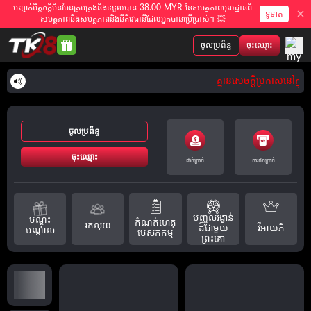
បញ្ជាក់មិត្តភក្តិមិនមែនគ្រប់គ្រងនិងទទួលបាន 38.00 MYR នៃសមត្ថភាពមូលដ្ឋានពី
ទូទាត់
សមត្ថភាពនិងសមត្ថភាពនិងនីតិវេធានីដែលអ្នកបានប្រើប្រាស់។ 💥
ចូលប្រព័ន្ធ
ចុះឈ្មោះ
គ្មានសេចក្តីប្រកាសនៅក្នុ
ចូលប្រព័ន្ធ
ចុះឈ្មោះ
ដាក់ប្រាក់
ការដកប្រាក់
បញ្ចូលរង្វាន់
បណ្តុះ
កំណត់ហេតុ
រកលុយ
វីអាយភី
ដ៏ជាមួយ
បណ្តាល
បេសកកម្ម
ព្រះគោ