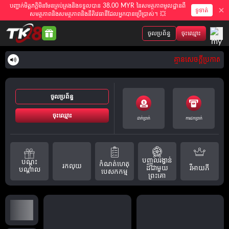
បញ្ជាក់មិត្តភក្តិមិនមែនគ្រប់គ្រងនិងទទួលបាន 38.00 MYR នៃសមត្ថភាពមូលដ្ឋានពី
ទូទាត់
សមត្ថភាពនិងសមត្ថភាពនិងនីតិវេធានីដែលអ្នកបានប្រើប្រាស់។ 💥
ចូលប្រព័ន្ធ
ចុះឈ្មោះ
គ្មានសេចក្តីប្រកាសន
ចូលប្រព័ន្ធ
ចុះឈ្មោះ
ដាក់ប្រាក់
ការដកប្រាក់
បញ្ចូលរង្វាន់
បណ្តុះ
កំណត់ហេតុ
រកលុយ
វីអាយភី
ដ៏ជាមួយ
បណ្តាល
បេសកកម្ម
ព្រះគោ